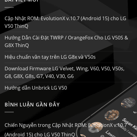
Cập Nhật ROM: EvolutionX v.10.7 (Android 15) cho LG
V50 ThinQ
Hướng Dẫn Cài Đặt TWRP / OrangeFox Cho LG V50S &
G8X ThinQ
Hiệu chuẩn vân tay trên LG G8x và V50s
Download Firmware LG Velvet, Wing, V60, V50, V50s,
G8, G8X, G8s, G7, V40, V30, G6
Hướng dẫn Unbrick LG V50
BÌNH LUẬN GẦN ĐÂY
Chiến Nguyễn
trong
Cập Nhật ROM: EvolutionX v.10.7
(Android 15) cho LG V50 ThinQ