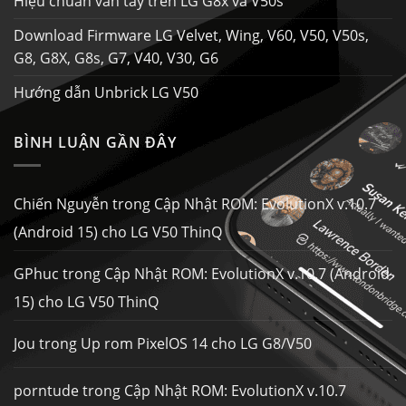
Hiệu chuẩn vân tay trên LG G8x và V50s
Download Firmware LG Velvet, Wing, V60, V50, V50s,
G8, G8X, G8s, G7, V40, V30, G6
Hướng dẫn Unbrick LG V50
BÌNH LUẬN GẦN ĐÂY
Chiến Nguyễn
trong
Cập Nhật ROM: EvolutionX v.10.7
(Android 15) cho LG V50 ThinQ
GPhuc
trong
Cập Nhật ROM: EvolutionX v.10.7 (Android
15) cho LG V50 ThinQ
Jou
trong
Up rom PixelOS 14 cho LG G8/V50
porntude
trong
Cập Nhật ROM: EvolutionX v.10.7