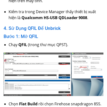
hiện trên máy tính.
Kiểm tra trong Device Manager thấy thiết bị xuất
hiện là
Qualcomm HS-USB QDLoader 9008
.
4. Sử Dụng QFIL Để Unbrick
Bước 1: Mở QFIL
Chạy
QFIL
(trong thư mục QPST).
Chọn
Flat Build
rồi chọn Firehose snapdragon 855.