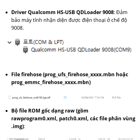
Driver Qualcomm HS-USB QDLoader 9008
: Đảm
bảo máy tính nhận diện được điện thoại ở chế độ
9008.
File firehose (prog_ufs_firehose_xxxx.mbn hoặc
prog_emmc_firehose_xxxx.mbn)
Bộ file ROM gốc dạng raw (gồm
rawprogram0.xml, patch0.xml, các file phân vùng
.img)
: