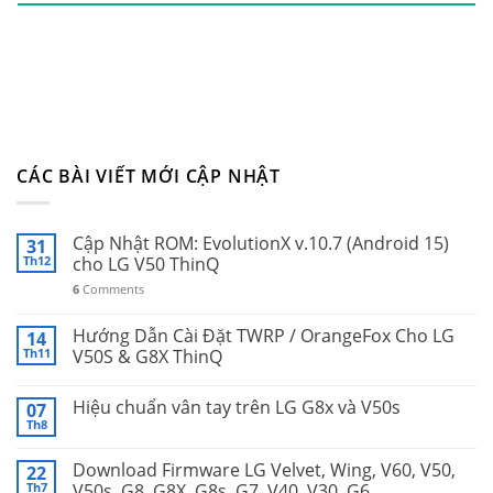
CÁC BÀI VIẾT MỚI CẬP NHẬT
Cập Nhật ROM: EvolutionX v.10.7 (Android 15)
31
Th12
cho LG V50 ThinQ
6
Comments
Hướng Dẫn Cài Đặt TWRP / OrangeFox Cho LG
14
Th11
V50S & G8X ThinQ
Hiệu chuẩn vân tay trên LG G8x và V50s
07
Th8
Download Firmware LG Velvet, Wing, V60, V50,
22
Th7
V50s, G8, G8X, G8s, G7, V40, V30, G6