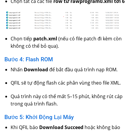
Chọn tất cả các file
row từ
rawprogram0.xml tới 6
Chọn tiếp
patch.xml
(nếu có file patch đi kèm còn
không có thể bỏ qua).
Bước 4: Flash ROM
Nhấn
Download
để bắt đầu quá trình nạp ROM.
QFIL sẽ tự động flash các phân vùng theo file XML.
Quá trình này có thể mất 5–15 phút, không rút cáp
trong quá trình flash.
Bước 5: Khởi Động Lại Máy
Khi QFIL báo
Download Succeed
hoặc không báo